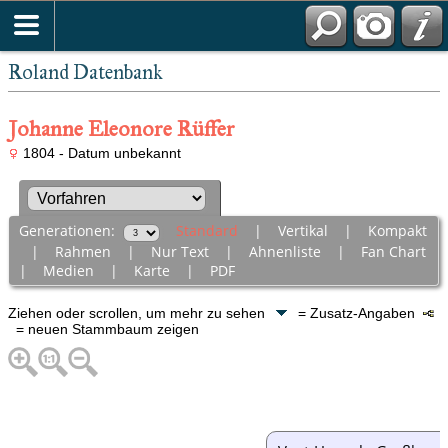
Roland Datenbank
Johanne Eleonore Rüffer
1804 - Datum unbekannt
Generationen:
Standard
|
Vertikal
|
Kompakt
|
Rahmen
|
Nur Text
|
Ahnenliste
|
Fan Chart
|
Medien
|
Karte
|
PDF
Ziehen oder scrollen, um mehr zu sehen
= Zusatz-Angaben
= neuen Stammbaum zeigen