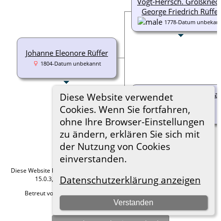
Vogt-Herrsch. Großknec
George Friedrich Rüffer
1778-Datum unbekan
Johanne Eleonore Rüffer
1804-Datum unbekannt
Maria Elisabeth (Anna
Diese Website verwendet
Rosine) Raubbach
Cookies. Wenn Sie fortfahren,
-Datum unbekannt
ohne Ihre Browser-Einstellungen
zu ändern, erklären Sie sich mit
der Nutzung von Cookies
einverstanden.
Diese Website läuft mit
The Next Generation of Genealogy Sitebuilding
v.
Datenschutzerklärung anzeigen
15.0.3, programmiert von Darrin Lythgoe © 2001-2026.
Betreut von
Roland zu Dortmund e.V.
. |
Datenschutzerklärung
.
Verstanden
Hier geht es zum Impressum