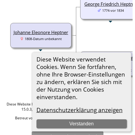
George Friedrich Heptne
1774-vor 1834
Johanne Eleonore Heptner
1808-Datum unbekannt
Anne Elisabeth Pätzold g
Diese Website verwendet
Pätzold
Cookies. Wenn Sie fortfahren,
1772-Datum unbekannt
ohne Ihre Browser-Einstellungen
zu ändern, erklären Sie sich mit
der Nutzung von Cookies
einverstanden.
Diese Website läuft mit
The Next Generation of Genealogy Sitebuilding
v.
Datenschutzerklärung anzeigen
15.0.3, programmiert von Darrin Lythgoe © 2001-2026.
Betreut von
Roland zu Dortmund e.V.
. |
Datenschutzerklärung
.
Verstanden
Hier geht es zum Impressum