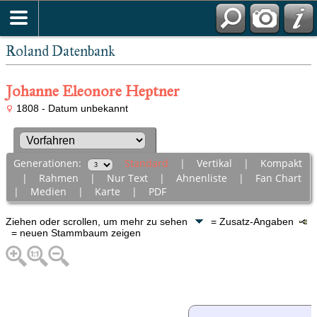
Roland Datenbank
Johanne Eleonore Heptner
1808 - Datum unbekannt
Generationen:
Standard
|
Vertikal
|
Kompakt
|
Rahmen
|
Nur Text
|
Ahnenliste
|
Fan Chart
|
Medien
|
Karte
|
PDF
Ziehen oder scrollen, um mehr zu sehen
= Zusatz-Angaben
= neuen Stammbaum zeigen