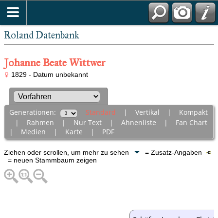
Roland Datenbank
Johanne Beate Wittwer
1829 - Datum unbekannt
Generationen:
Standard
|
Vertikal
|
Kompakt
|
Rahmen
|
Nur Text
|
Ahnenliste
|
Fan Chart
|
Medien
|
Karte
|
PDF
Ziehen oder scrollen, um mehr zu sehen
= Zusatz-Angaben
= neuen Stammbaum zeigen