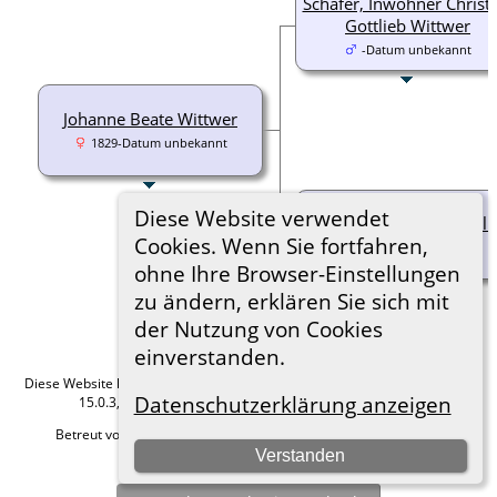
Schäfer, Inwohner Christ
Gottlieb Wittwer
-Datum unbekannt
Johanne Beate Wittwer
1829-Datum unbekannt
Diese Website verwendet
Johanne Christiane Müll
Cookies. Wenn Sie fortfahren,
-Datum unbekannt
ohne Ihre Browser-Einstellungen
zu ändern, erklären Sie sich mit
der Nutzung von Cookies
einverstanden.
Diese Website läuft mit
The Next Generation of Genealogy Sitebuilding
v.
Datenschutzerklärung anzeigen
15.0.3, programmiert von Darrin Lythgoe © 2001-2026.
Betreut von
Roland zu Dortmund e.V.
. |
Datenschutzerklärung
.
Verstanden
Hier geht es zum Impressum