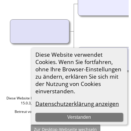
Diese Website verwendet
Cookies. Wenn Sie fortfahren,
ohne Ihre Browser-Einstellungen
zu ändern, erklären Sie sich mit
der Nutzung von Cookies
einverstanden.
Diese Website läuft mit
The Next Generation of Genealogy Sitebuilding
v.
Datenschutzerklärung anzeigen
15.0.3, programmiert von Darrin Lythgoe © 2001-2026.
Betreut von
Roland zu Dortmund e.V.
. |
Datenschutzerklärung
.
Verstanden
Hier geht es zum Impressum
Zur Desktop-Webseite wechseln