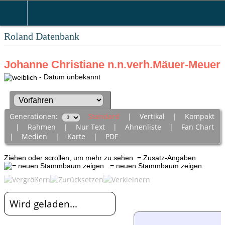
Roland Datenbank
Johanne Christiane n.n.verh.Mäuer-Meuer
- Datum unbekannt
Generationen:
Standard
|
Vertikal
|
Kompakt
|
Rahmen
|
Nur Text
|
Ahnenliste
|
Fan Chart
|
Medien
|
Karte
|
PDF
Ziehen oder scrollen, um mehr zu sehen
= Zusatz-Angaben
= neuen Stammbaum zeigen
Wird geladen...