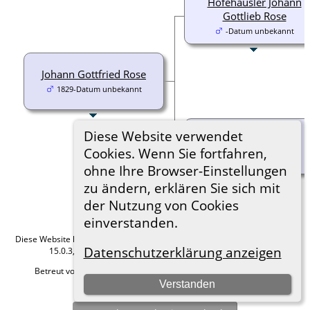
Hofehäusler Johann
Gottlieb Rose
-Datum unbekannt
Johann Gottfried Rose
1829-Datum unbekannt
Johanne Christiane
Diese Website verwendet
Überschär
Cookies. Wenn Sie fortfahren,
-Datum unbekannt
ohne Ihre Browser-Einstellungen
zu ändern, erklären Sie sich mit
der Nutzung von Cookies
einverstanden.
Diese Website läuft mit
The Next Generation of Genealogy Sitebuilding
v.
Datenschutzerklärung anzeigen
15.0.3, programmiert von Darrin Lythgoe © 2001-2026.
Betreut von
Roland zu Dortmund e.V.
. |
Datenschutzerklärung
.
Verstanden
Hier geht es zum Impressum