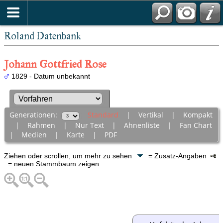
Roland Datenbank
Johann Gottfried Rose
1829 - Datum unbekannt
Generationen:
Standard
|
Vertikal
|
Kompakt
|
Rahmen
|
Nur Text
|
Ahnenliste
|
Fan Chart
|
Medien
|
Karte
|
PDF
Ziehen oder scrollen, um mehr zu sehen
= Zusatz-Angaben
= neuen Stammbaum zeigen