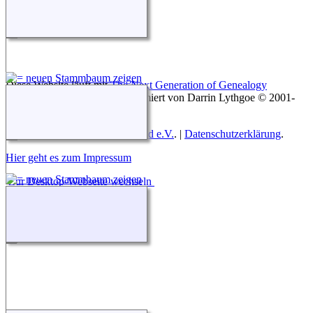
Diese Website läuft mit
The Next Generation of Genealogy
Sitebuilding
v. 15.0.3, programmiert von Darrin Lythgoe © 2001-
2026.
Betreut von
Roland zu Dortmund e.V.
. |
Datenschutzerklärung
.
Hier geht es zum Impressum
Zur Desktop-Webseite wechseln