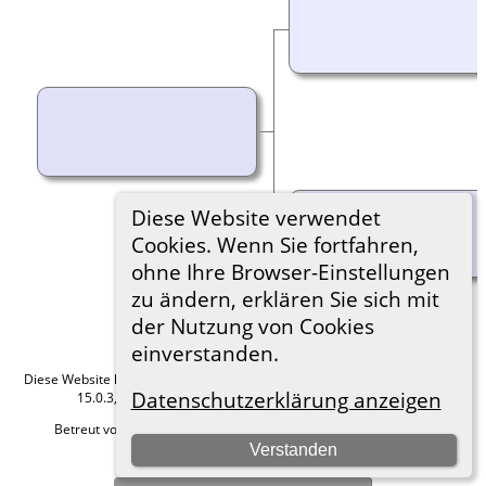
Diese Website verwendet
Cookies. Wenn Sie fortfahren,
ohne Ihre Browser-Einstellungen
zu ändern, erklären Sie sich mit
der Nutzung von Cookies
einverstanden.
Diese Website läuft mit
The Next Generation of Genealogy Sitebuilding
v.
Datenschutzerklärung anzeigen
15.0.3, programmiert von Darrin Lythgoe © 2001-2026.
Betreut von
Roland zu Dortmund e.V.
. |
Datenschutzerklärung
.
Verstanden
Hier geht es zum Impressum