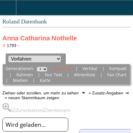
Roland Datenbank
Anna Catharina Nothelle
1793 -
Generationen:
Standard
|
Vertikal
|
Kompakt
|
Rahmen
|
Nur Text
|
Ahnenliste
|
Fan Chart
|
Medien
|
Karte
Ziehen oder scrollen, um mehr zu sehen
= Zusatz-Angaben
= neuen Stammbaum zeigen
Wird geladen...