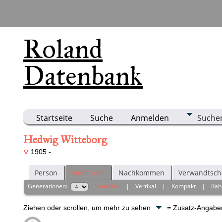
Roland
Datenbank
Startseite
Suche
Anmelden
Suche
Hedwig Witteborg
1905 -
Person
Vorfahren
Nachkommen
Verwandtsch
Generationen:
Standard
|
Vertikal
|
Kompakt
|
Ra
Ziehen oder scrollen, um mehr zu sehen
= Zusatz-Angab