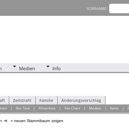
VORNAME:
n
Medien
Info
aft
Zeitstrahl
Familie
Änderungsvorschlag
hmen
|
Nur Text
|
Ahnenliste
|
Fan Chart
|
Medien
|
Karte
|
en
= neuen Stammbaum zeigen