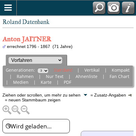
Roland Datenbank
Anton JAITNER
errechnet 1796 - 1867 (71 Jahre)
Generationen:
Standard
|
Vertikal
|
Kompakt
|
Rahmen
|
Nur Text
|
Ahnenliste
|
Fan Chart
|
Medien
|
Karte
|
PDF
Ziehen oder scrollen, um mehr zu sehen
= Zusatz-Angaben
= neuen Stammbaum zeigen
Wird geladen...