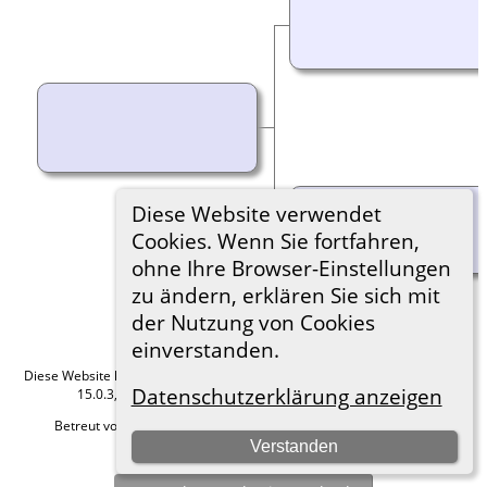
Diese Website verwendet
Cookies. Wenn Sie fortfahren,
ohne Ihre Browser-Einstellungen
zu ändern, erklären Sie sich mit
der Nutzung von Cookies
einverstanden.
Diese Website läuft mit
The Next Generation of Genealogy Sitebuilding
v.
Datenschutzerklärung anzeigen
15.0.3, programmiert von Darrin Lythgoe © 2001-2026.
Betreut von
Roland zu Dortmund e.V.
. |
Datenschutzerklärung
.
Verstanden
Hier geht es zum Impressum