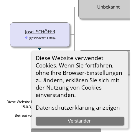
Unbekannt
Josef SCHÖFER
(geschaetzt 1780)-
Diese Website verwendet
Unbekannt
Cookies. Wenn Sie fortfahren,
ohne Ihre Browser-Einstellungen
zu ändern, erklären Sie sich mit
der Nutzung von Cookies
einverstanden.
Diese Website läuft mit
The Next Generation of Genealogy Sitebuilding
v.
Datenschutzerklärung anzeigen
15.0.3, programmiert von Darrin Lythgoe © 2001-2026.
Betreut von
Roland zu Dortmund e.V.
. |
Datenschutzerklärung
.
Verstanden
Hier geht es zum Impressum