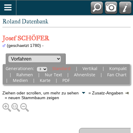
Roland Datenbank
Josef SCHÖFER
(geschaetzt 1780) -
Generationen:
Standard
|
Vertikal
|
Kompakt
|
Rahmen
|
Nur Text
|
Ahnenliste
|
Fan Chart
|
Medien
|
Karte
|
PDF
Ziehen oder scrollen, um mehr zu sehen
= Zusatz-Angaben
= neuen Stammbaum zeigen