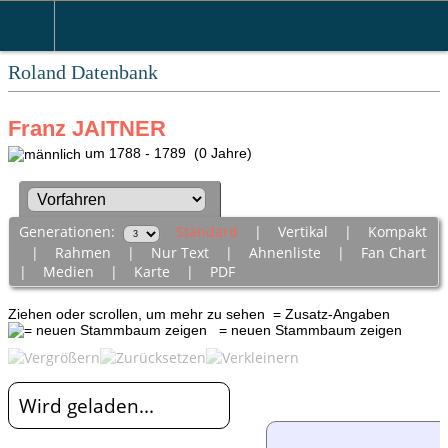
Roland Datenbank
Franz JAITNER
um 1788 - 1789 (0 Jahre)
Generationen:
Standard
|
Vertikal
|
Kompakt
|
Rahmen
|
Nur Text
|
Ahnenliste
|
Fan Chart
|
Medien
|
Karte
|
PDF
Ziehen oder scrollen, um mehr zu sehen
= Zusatz-Angaben
= neuen Stammbaum zeigen
Wird geladen...