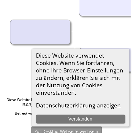
Diese Website verwendet
Cookies. Wenn Sie fortfahren,
ohne Ihre Browser-Einstellungen
zu ändern, erklären Sie sich mit
der Nutzung von Cookies
einverstanden.
Diese Website läuft mit
The Next Generation of Genealogy Sitebuilding
v.
Datenschutzerklärung anzeigen
15.0.3, programmiert von Darrin Lythgoe © 2001-2026.
Betreut von
Roland zu Dortmund e.V.
. |
Datenschutzerklärung
.
Verstanden
Hier geht es zum Impressum
Zur Desktop-Webseite wechseln