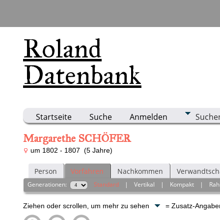
Roland
Datenbank
Startseite
Suche
Anmelden
Suche
Margarethe SCHÖFER
um 1802 - 1807 (5 Jahre)
Person
Vorfahren
Nachkommen
Verwandtsch
Generationen:
Standard
|
Vertikal
|
Kompakt
|
Ra
Ziehen oder scrollen, um mehr zu sehen
= Zusatz-Angab