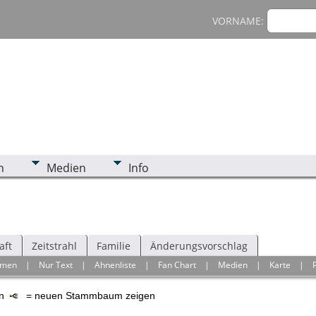
VORNAME:
n
Medien
Info
aft
Zeitstrahl
Familie
Änderungsvorschlag
hmen
|
Nur Text
|
Ahnenliste
|
Fan Chart
|
Medien
|
Karte
|
en
= neuen Stammbaum zeigen