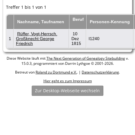
Treffer 1 bis 1 von 1
Beruf
Nachname, Taufnamen
Personen-Kennung
Rüffer, Vogt-Herrsch.
10
1
Großknecht George
Dez
I1240
Friedrich
1815
Diese Website läuft mit
The Next Generation of Genealogy Sitebuilding
v.
15.0.3, programmiert von Darrin Lythgoe © 2001-2026.
Betreut von
Roland zu Dortmund e.V.
. |
Datenschutzerklärung
.
Hier geht es zum Impressum
Zur Desktop-Webseite wechseln