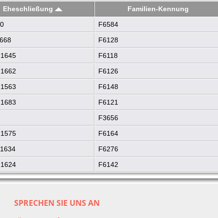
Eheschließung
Familien-Kennung
0
F6584
1668
F6128
 1645
F6118
 1662
F6126
 1563
F6148
 1683
F6121
F3656
 1575
F6164
 1634
F6276
 1624
F6142
SPRECHEN SIE UNS AN