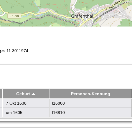
ge:
11.3011974
Geburt
Personen-Kennung
7 Okt 1638
I16808
um 1605
I16810