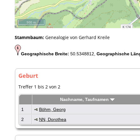
500 m
Stammbaum:
Genealogie von Gerhard Kreile
Geographische Breite:
50.5348812,
Geographische Län
Geburt
Treffer 1 bis 2 von 2
Nachname, Taufnamen
1
Böhm, Georg
2
NN, Dorothea