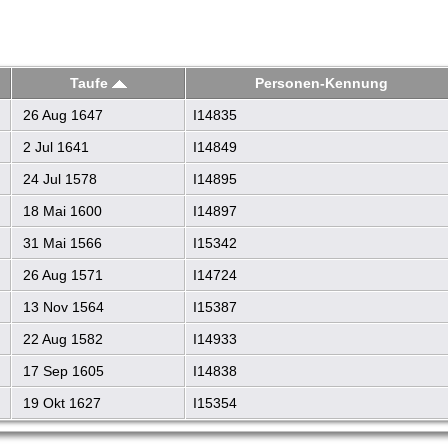
Taufe
Personen-Kennung
26 Aug 1647
I14835
2 Jul 1641
I14849
24 Jul 1578
I14895
18 Mai 1600
I14897
31 Mai 1566
I15342
26 Aug 1571
I14724
13 Nov 1564
I15387
22 Aug 1582
I14933
17 Sep 1605
I14838
19 Okt 1627
I15354