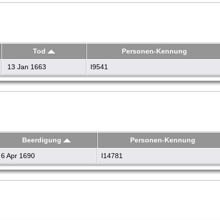
Tod
Personen-Kennung
13 Jan 1663
I9541
Beerdigung
Personen-Kennung
6 Apr 1690
I14781