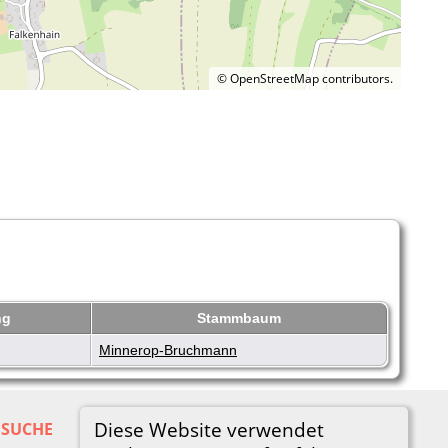
©
OpenStreetMap
contributors.
ng
Stammbaum
Minnerop-Bruchmann
Diese Website verwendet
SUCHE