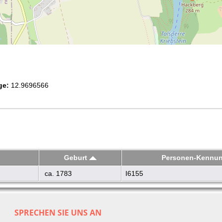
ge:
12.9696566
Geburt
Personen-Kennu
ca. 1783
I6155
SPRECHEN SIE UNS AN