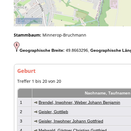
500 m
Stammbaum:
Minnerop-Bruchmann
Geographische Breite:
49.8663296,
Geographische Län
Geburt
Treffer 1 bis 20 von 20
Nachname, Taufname
1
Brendel, Inwohner, Weber Johann Benjamin
2
Geisler, Gottlieb
3
Geisler, Inwohner Johann Gottfried
4
Mehwald, Gärtner Christian Gottfried