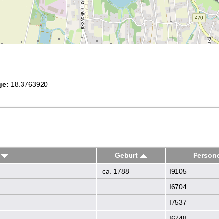
ge:
18.3763920
n
Geburt
Person
ca. 1788
I9105
I6704
I7537
I6748