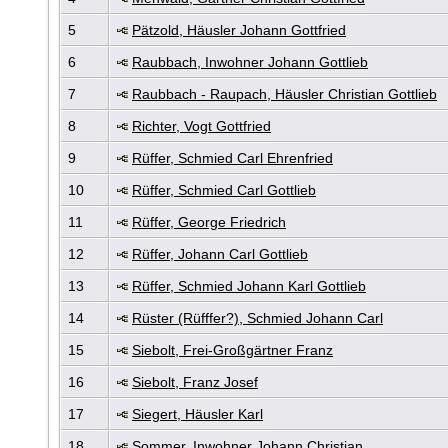
5
Pätzold, Häusler Johann Gottfried
6
Raubbach, Inwohner Johann Gottlieb
7
Raubbach - Raupach, Häusler Christian Gottlieb
8
Richter, Vogt Gottfried
9
Rüffer, Schmied Carl Ehrenfried
10
Rüffer, Schmied Carl Gottlieb
11
Rüffer, George Friedrich
12
Rüffer, Johann Carl Gottlieb
13
Rüffer, Schmied Johann Karl Gottlieb
14
Rüster (Rüfffer?), Schmied Johann Carl
15
Siebolt, Frei-Großgärtner Franz
16
Siebolt, Franz Josef
17
Siegert, Häusler Karl
18
Sommer, Inwohner Johann Christian