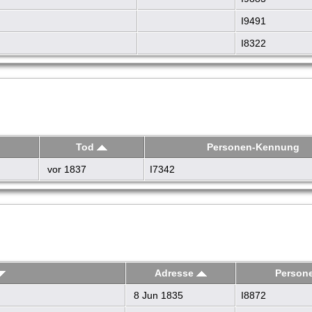
I9491
I8322
Tod
Personen-Kennung
vor 1837
I7342
Adresse
Person
8 Jun 1835
I8872