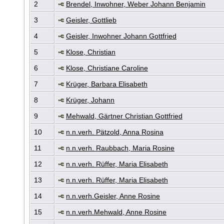
2
Brendel, Inwohner, Weber Johann Benjamin
3
Geisler, Gottlieb
4
Geisler, Inwohner Johann Gottfried
5
Klose, Christian
6
Klose, Christiane Caroline
7
Krüger, Barbara Elisabeth
8
Krüger, Johann
9
Mehwald, Gärtner Christian Gottfried
10
n.n.verh. Pätzold, Anna Rosina
11
n.n.verh. Raubbach, Maria Rosine
12
n.n.verh. Rüffer, Maria Elisabeth
13
n.n.verh. Rüffer, Maria Elisabeth
14
n.n.verh.Geisler, Anne Rosine
15
n.n.verh.Mehwald, Anne Rosine