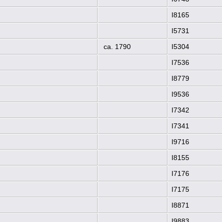
I8165
I5731
ca. 1790
I5304
I7536
I8779
I9536
I7342
I7341
I9716
I8155
I7176
I7175
I8871
I9883