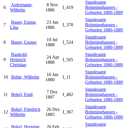
Standesamt
Aufermann,
8 Nov
6
I_419
Brünninghausen -
Wilhelm
1886
Geburten 1880-1889
Standesamt
Bauer, Emma
23 Jan
7
I_378
Brünninghausen -
Lina
1886
Geburten 1880-1889
Standesamt
10 Jul
8
Bauer, Gustav
I_524
Brünninghausen -
1888
Geburten 1880-1889
Baukohl,
Standesamt
24 Apr
9
Heinrich
I_505
Brünninghausen -
1888
Christian
Geburten 1880-1889
Standesamt
16 Jan
10
Behle, Wilhelm
I_11
Brünninghausen -
1880
Geburten 1880-1889
Standesamt
7 Dez
11
Bekel, Emil
I_482
Brünninghausen -
1887
Geburten 1880-1889
Standesamt
Bekel, Friedrich
26 Dez
12
I_367
Brünninghausen -
Wilhelm
1885
Geburten 1880-1889
Standesamt
Bekel, Hermine
26 Feb