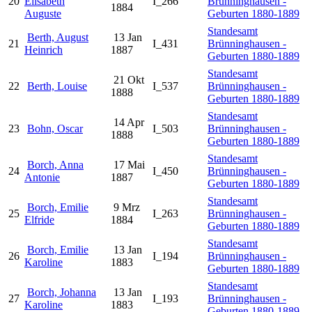
20
Elisabeth
I_266
Brünninghausen -
1884
Auguste
Geburten 1880-1889
Standesamt
Berth, August
13 Jan
21
I_431
Brünninghausen -
Heinrich
1887
Geburten 1880-1889
Standesamt
21 Okt
22
Berth, Louise
I_537
Brünninghausen -
1888
Geburten 1880-1889
Standesamt
14 Apr
23
Bohn, Oscar
I_503
Brünninghausen -
1888
Geburten 1880-1889
Standesamt
Borch, Anna
17 Mai
24
I_450
Brünninghausen -
Antonie
1887
Geburten 1880-1889
Standesamt
Borch, Emilie
9 Mrz
25
I_263
Brünninghausen -
Elfride
1884
Geburten 1880-1889
Standesamt
Borch, Emilie
13 Jan
26
I_194
Brünninghausen -
Karoline
1883
Geburten 1880-1889
Standesamt
Borch, Johanna
13 Jan
27
I_193
Brünninghausen -
Karoline
1883
Geburten 1880-1889