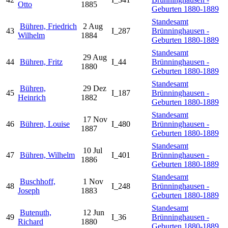
Otto
1885
Geburten 1880-1889
Standesamt
Bühren, Friedrich
2 Aug
43
I_287
Brünninghausen -
Wilhelm
1884
Geburten 1880-1889
Standesamt
29 Aug
44
Bühren, Fritz
I_44
Brünninghausen -
1880
Geburten 1880-1889
Standesamt
Bühren,
29 Dez
45
I_187
Brünninghausen -
Heinrich
1882
Geburten 1880-1889
Standesamt
17 Nov
46
Bühren, Louise
I_480
Brünninghausen -
1887
Geburten 1880-1889
Standesamt
10 Jul
47
Bühren, Wilhelm
I_401
Brünninghausen -
1886
Geburten 1880-1889
Standesamt
Buschhoff,
1 Nov
48
I_248
Brünninghausen -
Joseph
1883
Geburten 1880-1889
Standesamt
Butenuth,
12 Jun
49
I_36
Brünninghausen -
Richard
1880
Geburten 1880-1889