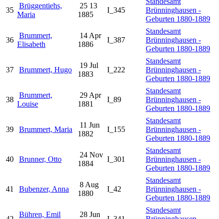
Standesamt
Brüggentiehs,
25 13
35
I_345
Brünninghausen -
Maria
1885
Geburten 1880-1889
Standesamt
Brummert,
14 Apr
36
I_387
Brünninghausen -
Elisabeth
1886
Geburten 1880-1889
Standesamt
19 Jul
37
Brummert, Hugo
I_222
Brünninghausen -
1883
Geburten 1880-1889
Standesamt
Brummert,
29 Apr
38
I_89
Brünninghausen -
Louise
1881
Geburten 1880-1889
Standesamt
11 Jun
39
Brummert, Maria
I_155
Brünninghausen -
1882
Geburten 1880-1889
Standesamt
24 Nov
40
Brunner, Otto
I_301
Brünninghausen -
1884
Geburten 1880-1889
Standesamt
8 Aug
41
Bubenzer, Anna
I_42
Brünninghausen -
1880
Geburten 1880-1889
Standesamt
Bühren, Emil
28 Jun
42
I_341
Brünninghausen -