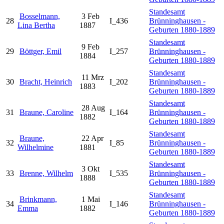
Standesamt
Bosselmann,
3 Feb
28
I_436
Brünninghausen -
Lina Bertha
1887
Geburten 1880-1889
Standesamt
9 Feb
29
Böttger, Emil
I_257
Brünninghausen -
1884
Geburten 1880-1889
Standesamt
11 Mrz
30
Bracht, Heinrich
I_202
Brünninghausen -
1883
Geburten 1880-1889
Standesamt
28 Aug
31
Braune, Caroline
I_164
Brünninghausen -
1882
Geburten 1880-1889
Standesamt
Braune,
22 Apr
32
I_85
Brünninghausen -
Wilhelmine
1881
Geburten 1880-1889
Standesamt
3 Okt
33
Brenne, Wilhelm
I_535
Brünninghausen -
1888
Geburten 1880-1889
Standesamt
Brinkmann,
1 Mai
34
I_146
Brünninghausen -
Emma
1882
Geburten 1880-1889