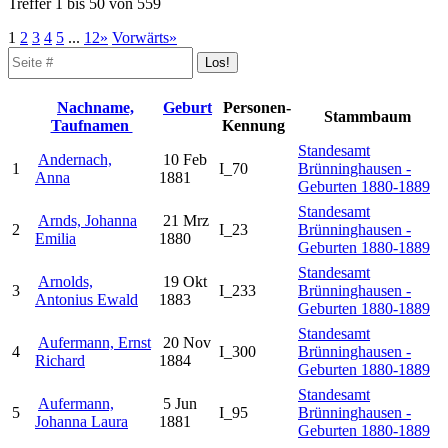
Treffer 1 bis 50 von 559
1
2
3
4
5
...
12»
Vorwärts»
Nachname,
Geburt
Personen-
Stammbaum
Taufnamen
Kennung
Standesamt
Andernach,
10 Feb
1
I_70
Brünninghausen -
Anna
1881
Geburten 1880-1889
Standesamt
Arnds, Johanna
21 Mrz
2
I_23
Brünninghausen -
Emilia
1880
Geburten 1880-1889
Standesamt
Arnolds,
19 Okt
3
I_233
Brünninghausen -
Antonius Ewald
1883
Geburten 1880-1889
Standesamt
Aufermann, Ernst
20 Nov
4
I_300
Brünninghausen -
Richard
1884
Geburten 1880-1889
Standesamt
Aufermann,
5 Jun
5
I_95
Brünninghausen -
Johanna Laura
1881
Geburten 1880-1889