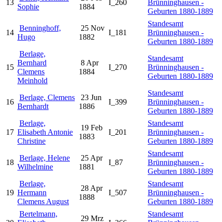
13
I_260
Brünninghausen -
Sophie
1884
Geburten 1880-1889
Standesamt
Benninghoff,
25 Nov
14
I_181
Brünninghausen -
Hugo
1882
Geburten 1880-1889
Berlage,
Standesamt
Bernhard
8 Apr
15
I_270
Brünninghausen -
Clemens
1884
Geburten 1880-1889
Meinhold
Standesamt
Berlage, Clemens
23 Jun
16
I_399
Brünninghausen -
Bernhardt
1886
Geburten 1880-1889
Berlage,
Standesamt
19 Feb
17
Elisabeth Antonie
I_201
Brünninghausen -
1883
Christine
Geburten 1880-1889
Standesamt
Berlage, Helene
25 Apr
18
I_87
Brünninghausen -
Wilhelmine
1881
Geburten 1880-1889
Berlage,
Standesamt
28 Apr
19
Hermann
I_507
Brünninghausen -
1888
Clemens August
Geburten 1880-1889
Bertelmann,
Standesamt
29 Mrz