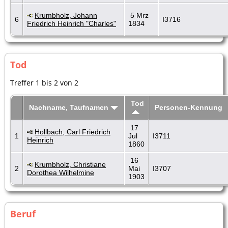
Krumbholz, Johann
5 Mrz
6
I3716
Friedrich Heinrich "Charles"
1834
Tod
Treffer 1 bis 2 von 2
Tod
Nachname, Taufnamen
Personen-Kennung
17
Hollbach, Carl Friedrich
1
Jul
I3711
Heinrich
1860
16
Krumbholz, Christiane
2
Mai
I3707
Dorothea Wilhelmine
1903
Beruf