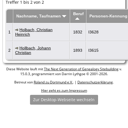
Treffer 1 bis 2 von 2
Beruf
Nachname, Taufnamen
Personen-Kennung
Holbach, Christian
1
1832
I3628
Heinrich
Hollbach, Johann
2
1893
I3615
Christian
Diese Website läuft mit
The Next Generation of Genealogy Sitebuilding
v.
15.0.3, programmiert von Darrin Lythgoe © 2001-2026.
Betreut von
Roland zu Dortmund e.V.
. |
Datenschutzerklärung
.
Hier geht es zum Impressum
Zur Desktop-Webseite wechseln