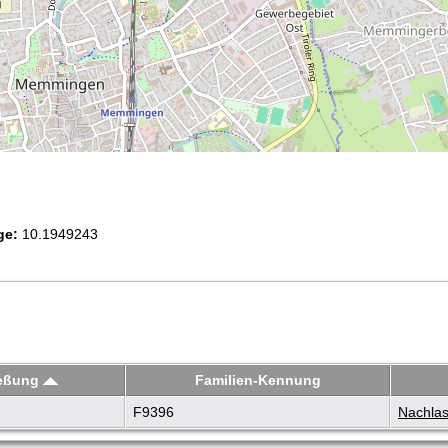
ge:
10.1949243
ießung
Familien-Kennung
F9396
Nachlas