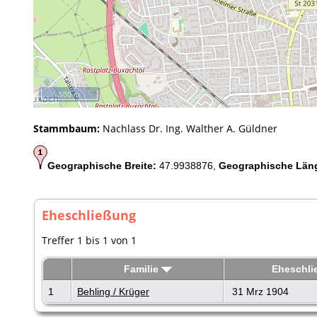
500 m
Stammbaum:
Nachlass Dr. Ing. Walther A. Güldner
Geographische Breite:
47.9938876,
Geographische Län
Eheschließung
Treffer 1 bis 1 von 1
Familie
Eheschl
1
Behling / Krüger
31 Mrz 1904