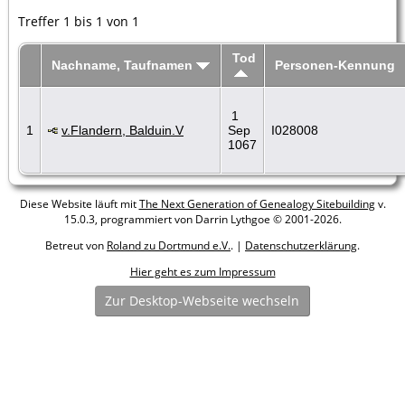
Treffer 1 bis 1 von 1
Tod
Nachname, Taufnamen
Personen-Kennung
1
1
v.Flandern, Balduin.V
Sep
I028008
1067
Diese Website läuft mit
The Next Generation of Genealogy Sitebuilding
v.
15.0.3, programmiert von Darrin Lythgoe © 2001-2026.
Betreut von
Roland zu Dortmund e.V.
. |
Datenschutzerklärung
.
Hier geht es zum Impressum
Zur Desktop-Webseite wechseln