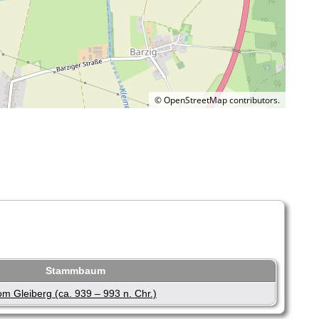
©
OpenStreetMap
contributors.
Stammbaum
 Gleiberg (ca. 939 – 993 n. Chr.)