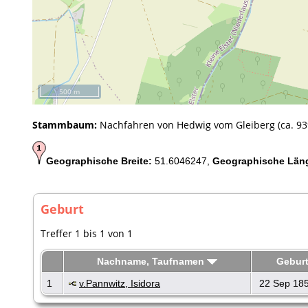
500 m
Stammbaum:
Nachfahren von Hedwig vom Gleiberg (ca. 939
Geographische Breite:
51.6046247,
Geographische Län
Geburt
Treffer 1 bis 1 von 1
Nachname, Taufnamen
Gebur
1
v.Pannwitz, Isidora
22 Sep 18