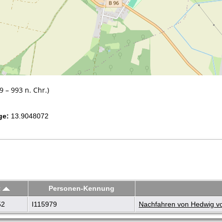
 – 993 n. Chr.)
ge:
13.9048072
t
Personen-Kennung
52
I115979
Nachfahren von Hedwig vom