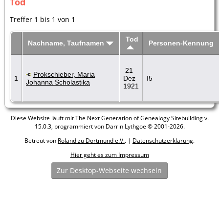
Tod
Treffer 1 bis 1 von 1
Tod
Nachname, Taufnamen
Personen-Kennung
21
Prokschieber, Maria
1
Dez
I5
Johanna Scholastika
1921
Diese Website läuft mit
The Next Generation of Genealogy Sitebuilding
v.
15.0.3, programmiert von Darrin Lythgoe © 2001-2026.
Betreut von
Roland zu Dortmund e.V.
. |
Datenschutzerklärung
.
Hier geht es zum Impressum
Zur Desktop-Webseite wechseln