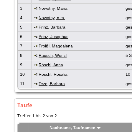
3
Nowotny, Maria
ges
4
Nowotny, n.m.
ges
5
Prinz, Barbara
ges
6
Prinz, Josephus
ges
7
Proißl, Magdalena
ges
8
Rausch, Wenzl
5 S
9
Röschl, Anna
ges
10
Röschl, Rosalia
10 
11
Teze, Barbara
ges
Taufe
Treffer 1 bis 2 von 2
Nachname, Taufnamen