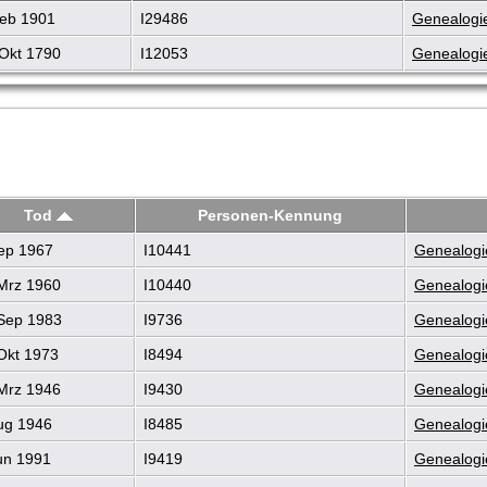
eb 1901
I29486
Genealogie
Okt 1790
I12053
Genealogie
Tod
Personen-Kennung
ep 1967
I10441
Genealogi
Mrz 1960
I10440
Genealogi
Sep 1983
I9736
Genealogi
Okt 1973
I8494
Genealogi
Mrz 1946
I9430
Genealogi
ug 1946
I8485
Genealogi
un 1991
I9419
Genealogi