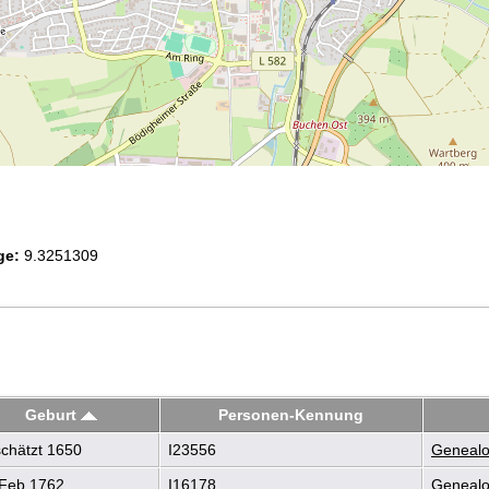
ge:
9.3251309
Geburt
Personen-Kennung
chätzt 1650
I23556
Genealo
Feb 1762
I16178
Genealo