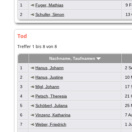
1
Fuger, Mathias
9 F
2
Schuller, Simon
13 
Tod
Treffer 1 bis 8 von 8
Nachname, Taufnamen
1
Hanus, Johann
2 S
2
Hanus, Justine
10 
3
Migl, Johann
17 
4
Petsch, Theresia
21 
5
Schöberl, Juliana
25 
6
Vinzenz, Katharina
7 A
7
Weber, Friedrich
1 J