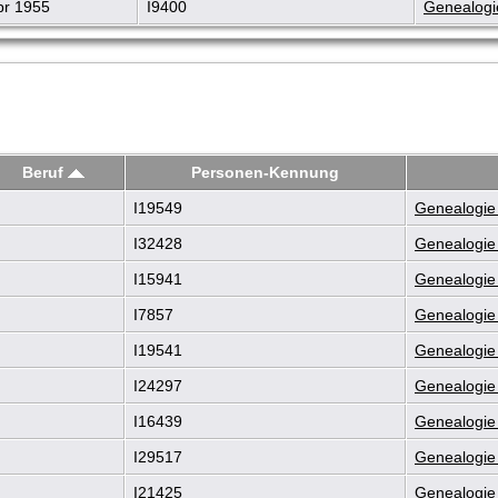
pr 1955
I9400
Genealogi
Beruf
Personen-Kennung
I19549
Genealogie 
I32428
Genealogie 
I15941
Genealogie 
I7857
Genealogie 
I19541
Genealogie 
I24297
Genealogie 
I16439
Genealogie 
I29517
Genealogie 
I21425
Genealogie 