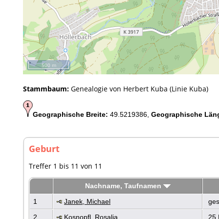
500 m
Stammbaum:
Genealogie von Herbert Kuba (Linie Kuba)
Geographische Breite:
49.5219386,
Geographische Län
Geburt
Treffer 1 bis 11 von 11
Nachname, Taufnamen
1
Janek, Michael
ges
2
Kosnopfl, Rosalia
25 