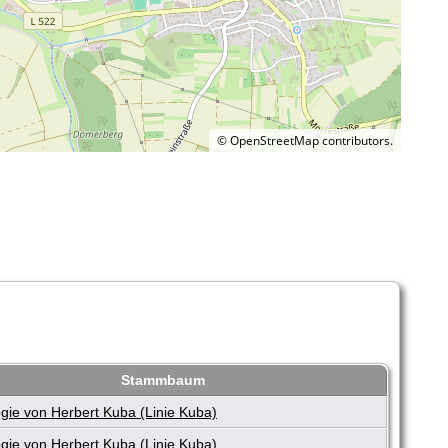
©
OpenStreetMap
contributors.
Stammbaum
gie von Herbert Kuba (Linie Kuba)
gie von Herbert Kuba (Linie Kuba)