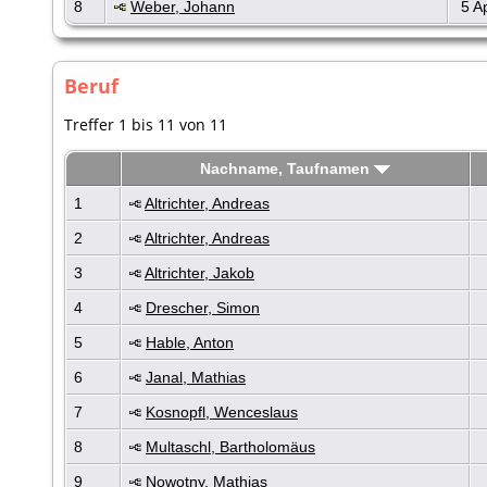
8
Weber, Johann
5 A
Beruf
Treffer 1 bis 11 von 11
Nachname, Taufnamen
1
Altrichter, Andreas
2
Altrichter, Andreas
3
Altrichter, Jakob
4
Drescher, Simon
5
Hable, Anton
6
Janal, Mathias
7
Kosnopfl, Wenceslaus
8
Multaschl, Bartholomäus
9
Nowotny, Mathias