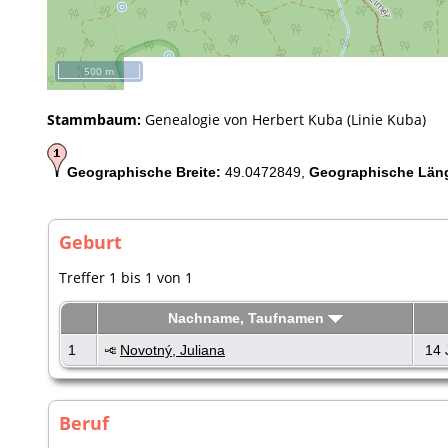
500 m
Stammbaum:
Genealogie von Herbert Kuba (Linie Kuba)
Geographische Breite:
49.0472849,
Geographische Län
Geburt
Treffer 1 bis 1 von 1
Nachname, Taufnamen
1
Novotný, Juliana
14 
Beruf