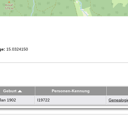
ge:
15.0324150
Geburt
Personen-Kennung
Jan 1902
I19722
Genealogie