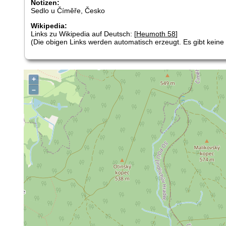
Notizen:
Sedlo u Číměře, Česko
Wikipedia:
Links zu Wikipedia auf Deutsch: [
Heumoth 58
]
(Die obigen Links werden automatisch erzeugt. Es gibt keine G
+
–