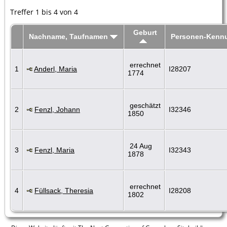
Treffer 1 bis 4 von 4
Geburt
Nachname, Taufnamen
Personen-Kenn
errechnet
1
Anderl, Maria
I28207
1774
geschätzt
2
Fenzl, Johann
I32346
1850
24 Aug
3
Fenzl, Maria
I32343
1878
errechnet
4
Füllsack, Theresia
I28208
1802