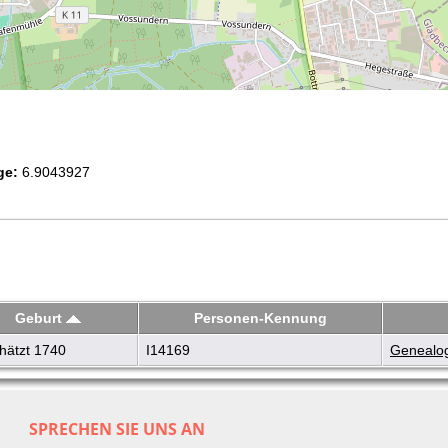
ge:
6.9043927
Geburt
Personen-Kennung
hätzt 1740
I14169
Genealog
SPRECHEN SIE UNS AN