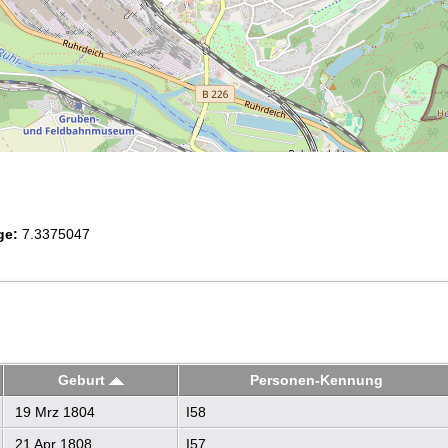
ge:
7.3375047
Geburt
Personen-Kennung
19 Mrz 1804
I58
21 Apr 1808
I57