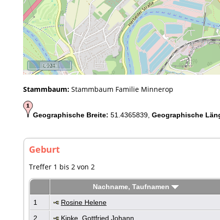
500 m
Stammbaum:
Stammbaum Familie Minnerop
Geographische Breite:
51.4365839,
Geographische Län
Geburt
Treffer 1 bis 2 von 2
Nachname, Taufnamen
1
Rosine Helene
2
Kipke, Gottfried Johann