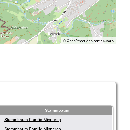
©
OpenStreetMap
contributors.
Stammbaum
Stammbaum Familie Minnerop
Stammbaum Familie Minnerop