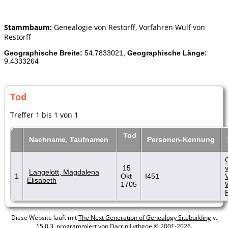
Stammbaum:
Genealogie von Restorff, Vorfahren Wulf von
Restorff
Geographische Breite:
54.7833021,
Geographische Länge:
9.4333264
Tod
Treffer 1 bis 1 von 1
Tod
Nachname, Taufnamen
Personen-Kennung
15
Langelott, Magdalena
1
Okt
I451
Elisabeth
1705
Diese Website läuft mit
The Next Generation of Genealogy Sitebuilding
v.
15.0.3, programmiert von Darrin Lythgoe © 2001-2026.