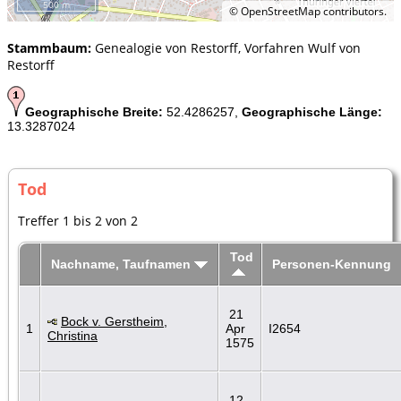
500 m
©
OpenStreetMap
contributors.
Stammbaum:
Genealogie von Restorff, Vorfahren Wulf von
Restorff
Geographische Breite:
52.4286257,
Geographische Länge:
13.3287024
Tod
Treffer 1 bis 2 von 2
Tod
Nachname, Taufnamen
Personen-Kennung
21
Bock v. Gerstheim,
1
Apr
I2654
Christina
1575
12