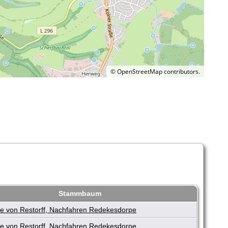
©
OpenStreetMap
contributors.
Stammbaum
e von Restorff, Nachfahren Redekesdorpe
e von Restorff, Nachfahren Redekesdorpe