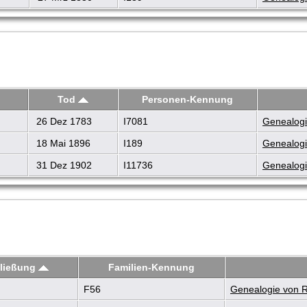
Tod
Personen-Kennung
26 Dez 1783
I7081
Genealogi
18 Mai 1896
I189
Genealogi
31 Dez 1902
I11736
Genealogi
ließung
Familien-Kennung
F56
Genealogie von R