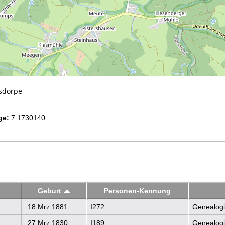
esdorpe
ge:
7.1730140
Geburt
Personen-Kennung
18 Mrz 1881
I272
Genealogi
27 Mrz 1830
I189
Genealogi