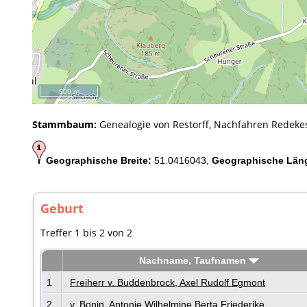
500 m
Stammbaum:
Genealogie von Restorff, Nachfahren Redek
Geographische Breite:
51.0416043,
Geographische Län
Geburt
Treffer 1 bis 2 von 2
Nachname, Taufnamen
1
Freiherr v. Buddenbrock, Axel Rudolf Egmont
2
v. Bonin, Antonie Wilhelmine Berta Friederike