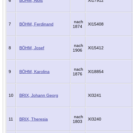
6
BÖHM, Alois
XI17912
nach
7
BÖHM, Ferdinand
XI15408
1874
nach
8
BÖHM, Josef
XI15412
1906
nach
9
BÖHM, Karolina
XI18854
1876
10
BRIX, Johann Georg
XI3241
nach
11
BRIX, Theresia
XI3240
1803