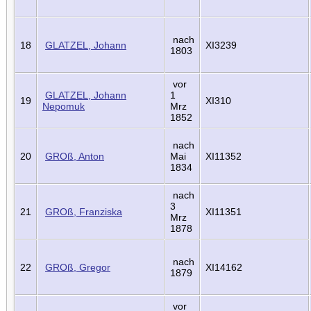
nach
18
GLATZEL, Johann
XI3239
1803
vor
GLATZEL, Johann
1
19
XI310
Nepomuk
Mrz
1852
nach
20
GROß, Anton
Mai
XI11352
1834
nach
3
21
GROß, Franziska
XI11351
Mrz
1878
nach
22
GROß, Gregor
XI14162
1879
vor