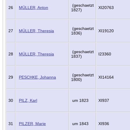
(geschaetzt
26
MÜLLER, Anton
XI20763
1827)
(geschaetzt
27
MÜLLER, Theresia
XI19120
1836)
(geschaetzt
28
MÜLLER, Theresia
I23360
1837)
(geschaetzt
29
PESCHKE, Johanna
XI14164
1800)
30
PILZ, Karl
um 1823
XI937
31
PILZER, Marie
um 1843
XI936