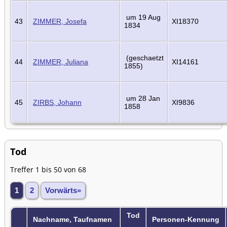
um 19 Aug
43
ZIMMER, Josefa
XI18370
1834
(geschaetzt
44
ZIMMER, Juliana
XI14161
1855)
um 28 Jan
45
ZIRBS, Johann
XI9836
1858
Tod
Treffer 1 bis 50 von 68
1
2
Vorwärts»
Tod
Nachname, Taufnamen
Personen-Kennung