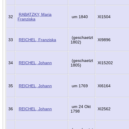
RABATZKY, Maria
32
um 1840
XI1504
Franziska
(geschaetzt
33
REICHEL, Franziska
XI9896
1802)
(geschaetzt
34
REICHEL, Johann
XI15202
1805)
35
REICHEL, Johann
um 1769
XI6164
um 24 Okt
36
REICHEL, Johann
XI2562
1798