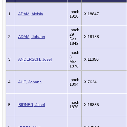
nach
1
ADAM, Aloisia
XI18847
1910
nach
29
2
ADAM, Johann
XI18188
Dez
1842
nach
3
3
ANDERSCH, Josef
XI11350
Mrz
1878
nach
4
AUE, Johann
XI7624
1894
nach
5
BIRNER, Josef
XI18855
1876