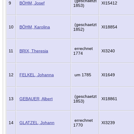
(geschaetzt
9
BÖHM, Josef
XI15412
1853)
(geschaetzt
10
BÖHM, Karolina
XI18854
1852)
errechnet
11
BRIX, Theresia
XI3240
1774
12
FELKEL, Johanna
um 1785
XI1649
(geschaetzt
13
GEBAUER, Albert
XI18861
1853)
errechnet
14
GLATZEL, Johann
XI3239
1770