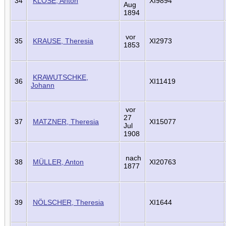
34
KLOSE, Anton
XI9894
Aug
1894
vor
35
KRAUSE, Theresia
XI2973
1853
KRAWUTSCHKE,
36
XI11419
Johann
vor
27
37
MATZNER, Theresia
XI15077
Jul
1908
nach
38
MÜLLER, Anton
XI20763
1877
39
NÖLSCHER, Theresia
XI1644