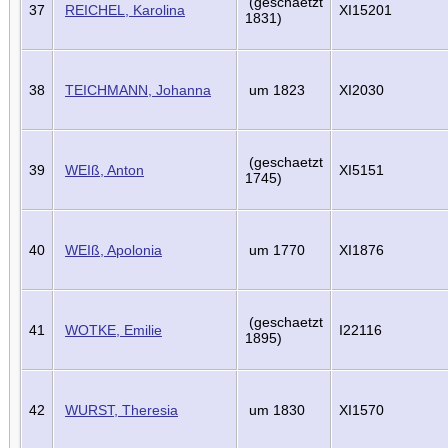
(geschaetzt
37
REICHEL, Karolina
XI15201
1831)
38
TEICHMANN, Johanna
um 1823
XI2030
(geschaetzt
39
WEIß, Anton
XI5151
1745)
40
WEIß, Apolonia
um 1770
XI1876
(geschaetzt
41
WOTKE, Emilie
I22116
1895)
42
WURST, Theresia
um 1830
XI1570