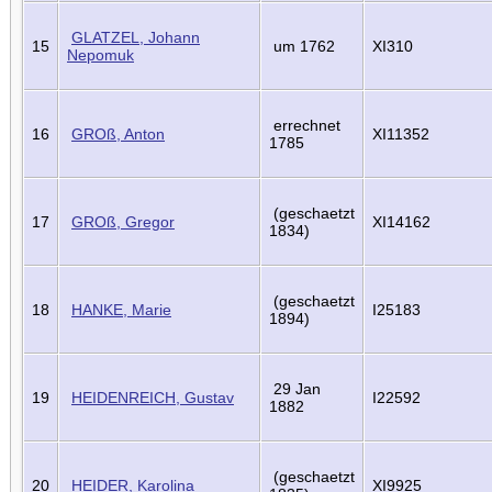
GLATZEL, Johann
15
um 1762
XI310
Nepomuk
errechnet
16
GROß, Anton
XI11352
1785
(geschaetzt
17
GROß, Gregor
XI14162
1834)
(geschaetzt
18
HANKE, Marie
I25183
1894)
29 Jan
19
HEIDENREICH, Gustav
I22592
1882
(geschaetzt
20
HEIDER, Karolina
XI9925