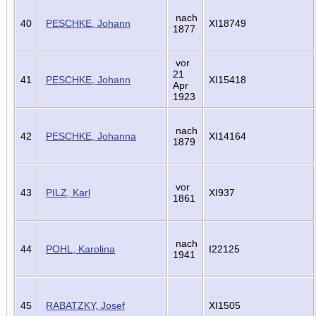
nach
40
PESCHKE, Johann
XI18749
1877
vor
21
41
PESCHKE, Johann
XI15418
Apr
1923
nach
42
PESCHKE, Johanna
XI14164
1879
vor
43
PILZ, Karl
XI937
1861
nach
44
POHL, Karolina
I22125
1941
45
RABATZKY, Josef
XI1505