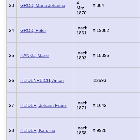
4
23
GROß, Maria Johanna
XI384
Mrz
1870
nach
24
GROß, Peter
XI19082
1861
nach
25
HANKE, Marie
XI15395
1893
26
HEIDENREICH, Anton
I22593
nach
27
HEIDER, Johann Franz
XI1642
1871
nach
28
HEIDER, Karolina
XI9925
1858