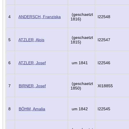
(geschaetzt
4
ANDERSCH, Franziska
I22548
1816)
(geschaetzt
5
ATZLER, Alois
I22547
1815)
6
ATZLER, Josef
um 1841
I22546
(geschaetzt
7
BIRNER, Josef
XI18855
1850)
8
BÖHM, Amalia
um 1842
I22545