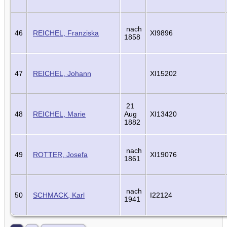
nach
46
REICHEL, Franziska
XI9896
1858
47
REICHEL, Johann
XI15202
21
48
REICHEL, Marie
Aug
XI13420
1882
nach
49
ROTTER, Josefa
XI19076
1861
nach
50
SCHMACK, Karl
I22124
1941