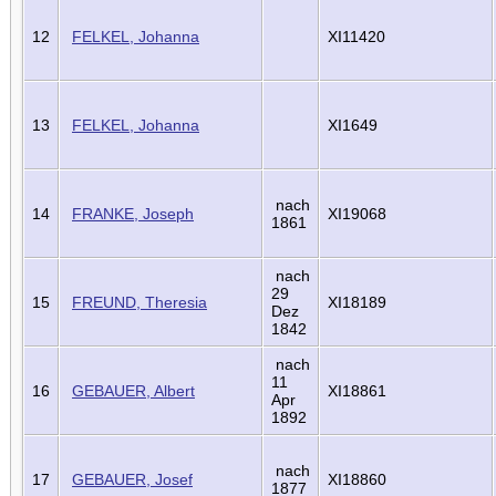
12
FELKEL, Johanna
XI11420
13
FELKEL, Johanna
XI1649
nach
14
FRANKE, Joseph
XI19068
1861
nach
29
15
FREUND, Theresia
XI18189
Dez
1842
nach
11
16
GEBAUER, Albert
XI18861
Apr
1892
nach
17
GEBAUER, Josef
XI18860
1877