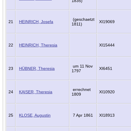
1835)
(geschaetzt
21
HEINRICH, Josefa
XI19069
1811)
22
HEINRICH, Theresia
XI15444
um 11 Nov
23
HÜBNER, Theresia
XI6451
1797
errechnet
24
KAISER, Theresia
XI10920
1809
25
KLOSE, Augustin
7 Apr 1861
XI18913