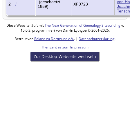
(geschaetzt
von Ha
2
/
XF9723
1859)
Joach
Tensch
Diese Website läuft mit
The Next Generation of Genealogy Sitebuilding
v.
15.0.3, programmiert von Darrin Lythgoe © 2001-2026.
Betreut von
Roland zu Dortmund e.V.
. |
Datenschutzerklärung
.
Hier geht es zum Impressum
Zur Desktop-Webseite wechseln