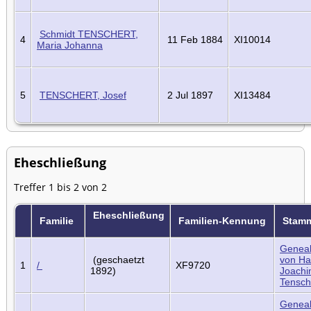
Schmidt TENSCHERT,
4
11 Feb 1884
XI10014
Maria Johanna
5
TENSCHERT, Josef
2 Jul 1897
XI13484
Eheschließung
Treffer 1 bis 2 von 2
Eheschließung
Familie
Familien-Kennung
Stam
Geneal
(geschaetzt
von Ha
1
/
XF9720
1892)
Joach
Tensch
Geneal