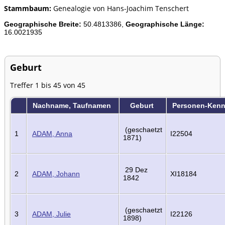
Stammbaum:
Genealogie von Hans-Joachim Tenschert
Geographische Breite:
50.4813386,
Geographische Länge:
16.0021935
Geburt
Treffer 1 bis 45 von 45
Nachname, Taufnamen
Geburt
Personen-Ken
(geschaetzt
1
ADAM, Anna
I22504
1871)
29 Dez
2
ADAM, Johann
XI18184
1842
(geschaetzt
3
ADAM, Julie
I22126
1898)