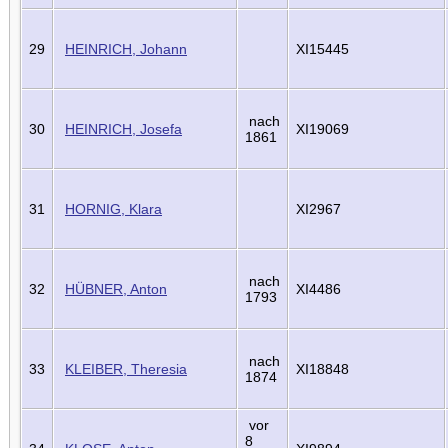
29
HEINRICH, Johann
XI15445
nach
30
HEINRICH, Josefa
XI19069
1861
31
HORNIG, Klara
XI2967
nach
32
HÜBNER, Anton
XI4486
1793
nach
33
KLEIBER, Theresia
XI18848
1874
vor
8