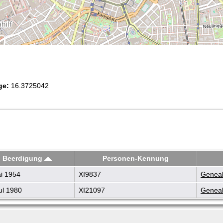
ge:
16.3725042
Beerdigung
Personen-Kennung
i 1954
XI9837
Geneal
ul 1980
XI21097
Geneal