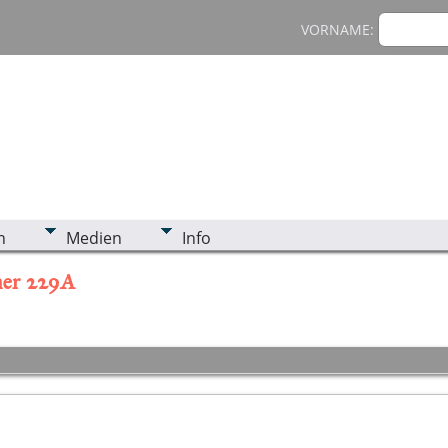
VORNAME:
n
Medien
Info
mer 229A