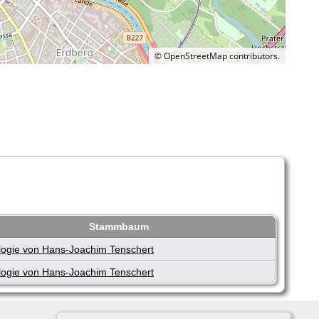
©
OpenStreetMap
contributors.
Stammbaum
ogie von Hans-Joachim Tenschert
ogie von Hans-Joachim Tenschert