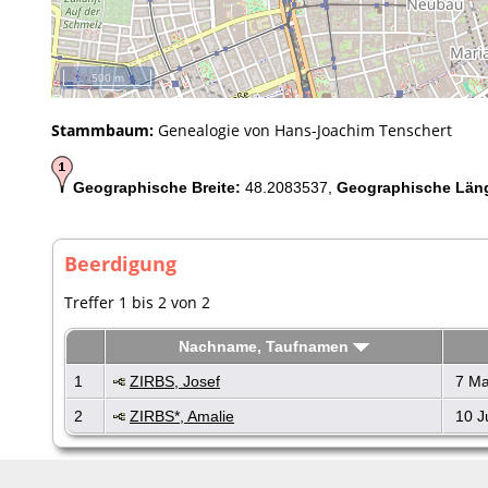
500 m
Stammbaum:
Genealogie von Hans-Joachim Tenschert
Geographische Breite:
48.2083537,
Geographische Län
Beerdigung
Treffer 1 bis 2 von 2
Nachname, Taufnamen
1
ZIRBS, Josef
7 Ma
2
ZIRBS*, Amalie
10 J