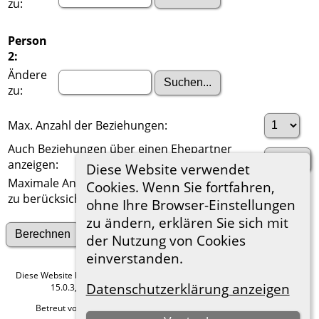
zu:
Person
2:
Ändere
zu:
Max. Anzahl der Beziehungen:
Auch Beziehungen über einen Ehepartner
anzeigen:
Diese Website verwendet
Maximale Anzahl der
Cookies. Wenn Sie fortfahren,
zu berücksichtigenden Generationen:
ohne Ihre Browser-Einstellungen
zu ändern, erklären Sie sich mit
Suche nach anderen Verbindungen
der Nutzung von Cookies
einverstanden.
Diese Website läuft mit
The Next Generation of Genealogy Sitebuilding
v.
Datenschutzerklärung anzeigen
15.0.3, programmiert von Darrin Lythgoe © 2001-2026.
Betreut von
Roland zu Dortmund e.V.
. |
Datenschutzerklärung
.