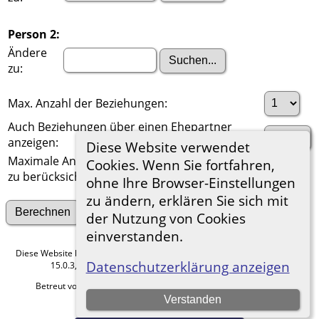
Person 2:
Ändere
zu:
Max. Anzahl der Beziehungen:
Auch Beziehungen über einen Ehepartner
anzeigen:
Diese Website verwendet
Maximale Anzahl der
Cookies. Wenn Sie fortfahren,
zu berücksichtigenden Generationen:
ohne Ihre Browser-Einstellungen
zu ändern, erklären Sie sich mit
Suche nach anderen Verbindungen
der Nutzung von Cookies
einverstanden.
Diese Website läuft mit
The Next Generation of Genealogy Sitebuilding
v.
Datenschutzerklärung anzeigen
15.0.3, programmiert von Darrin Lythgoe © 2001-2026.
Betreut von
Roland zu Dortmund e.V.
. |
Datenschutzerklärung
.
Verstanden
Hier geht es zum Impressum