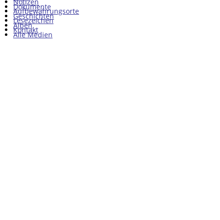
Notizen
Dokumente
Aufbewahrungsorte
Geschichten
Lesezeichen
Alben
Kontakt
Alle Medien