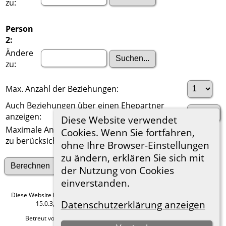
zu:
Person
2:
Ändere
zu:
Max. Anzahl der Beziehungen:
Auch Beziehungen über einen Ehepartner
anzeigen:
Diese Website verwendet
Maximale Anzahl der
Cookies. Wenn Sie fortfahren,
zu berücksichtigenden Generationen:
ohne Ihre Browser-Einstellungen
zu ändern, erklären Sie sich mit
Suche nach anderen Verbindungen
der Nutzung von Cookies
einverstanden.
Diese Website läuft mit
The Next Generation of Genealogy Sitebuilding
v.
Datenschutzerklärung anzeigen
15.0.3, programmiert von Darrin Lythgoe © 2001-2026.
Betreut von
Roland zu Dortmund e.V.
. |
Datenschutzerklärung
.