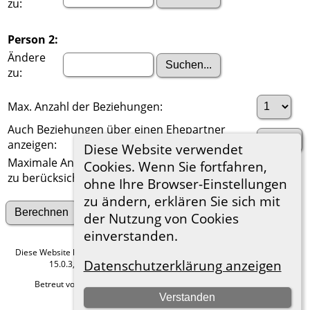
zu:
Person 2:
Ändere
zu:
Max. Anzahl der Beziehungen:
Auch Beziehungen über einen Ehepartner
anzeigen:
Diese Website verwendet
Maximale Anzahl der
Cookies. Wenn Sie fortfahren,
zu berücksichtigenden Generationen:
ohne Ihre Browser-Einstellungen
zu ändern, erklären Sie sich mit
Suche nach anderen Verbindungen
der Nutzung von Cookies
einverstanden.
Diese Website läuft mit
The Next Generation of Genealogy Sitebuilding
v.
Datenschutzerklärung anzeigen
15.0.3, programmiert von Darrin Lythgoe © 2001-2026.
Betreut von
Roland zu Dortmund e.V.
. |
Datenschutzerklärung
.
Verstanden
Hier geht es zum Impressum