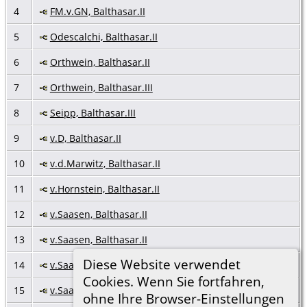
4
FM.v.GN, Balthasar.II
5
Odescalchi, Balthasar.II
6
Orthwein, Balthasar.II
7
Orthwein, Balthasar.III
8
Seipp, Balthasar.III
9
v.D, Balthasar.II
10
v.d.Marwitz, Balthasar.II
11
v.Hornstein, Balthasar.II
12
v.Saasen, Balthasar.II
13
v.Saasen, Balthasar.II
Diese Website verwendet
14
v.Saasen, Balthasar.III
Cookies. Wenn Sie fortfahren,
15
v.Saasen, Balthasar.III
ohne Ihre Browser-Einstellungen