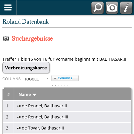
Roland Datenbank
Suchergebnisse
Treffer 1 bis 16 von 16 für Vorname beginnt mit BALTHASAR.II
Verbreitungskarte
Columns
COL
UMN
S:
TOGGLE
#
Name
1
de Rennel, Balthasar.II
2
de Rennel, Balthasar.III
3
de Tovar, Balthasar.II