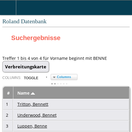
Roland Datenbank
Suchergebnisse
Treffer 1 bis 4 von 4 für Vorname beginnt mit BENNE
Verbreitungskarte
Columns
COL
UMN
S:
TOGGLE
#
Name
1
Tritton, Bennett
2
Underwood, Bennet
3
Luppen, Benne