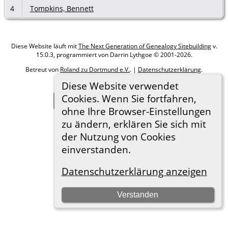
4
Tompkins, Bennett
Diese Website läuft mit
The Next Generation of Genealogy Sitebuilding
v.
15.0.3, programmiert von Darrin Lythgoe © 2001-2026.
Betreut von
Roland zu Dortmund e.V.
. |
Datenschutzerklärung
.
Diese Website verwendet
Hier geht es zum Impressum
Cookies. Wenn Sie fortfahren,
Zur Desktop-Webseite wechseln
ohne Ihre Browser-Einstellungen
zu ändern, erklären Sie sich mit
der Nutzung von Cookies
einverstanden.
Datenschutzerklärung anzeigen
Verstanden