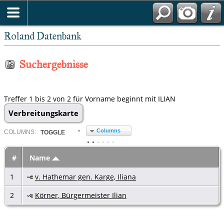
Roland Datenbank
Suchergebnisse
Treffer 1 bis 2 von 2 für Vorname beginnt mit ILIAN
Verbreitungskarte
Columns
COL
UMN
S:
TOGGLE
#
Name
1
v. Hathemar gen. Karge, Iliana
2
Körner, Bürgermeister Ilian