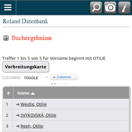
Roland Datenbank
Suchergebnisse
Treffer 1 bis 5 von 5 für Vorname beginnt mit OTILIE
Verbreitungskarte
Columns
COL
UMN
S:
TOGGLE
#
Name
1
Weidig, Otilie
2
SVYKOVSKÁ, Otilie
3
Reeh, Otilie