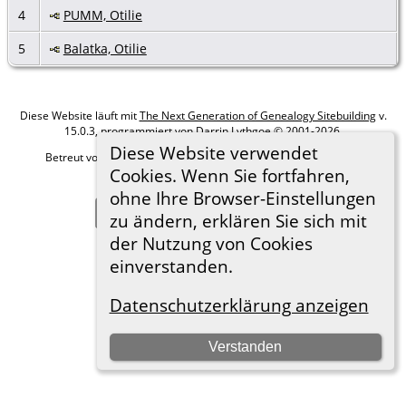
4
PUMM, Otilie
5
Balatka, Otilie
Diese Website läuft mit
The Next Generation of Genealogy Sitebuilding
v.
15.0.3, programmiert von Darrin Lythgoe © 2001-2026.
Diese Website verwendet
Betreut von
Roland zu Dortmund e.V.
. |
Datenschutzerklärung
.
Cookies. Wenn Sie fortfahren,
Hier geht es zum Impressum
ohne Ihre Browser-Einstellungen
Zur Desktop-Webseite wechseln
zu ändern, erklären Sie sich mit
der Nutzung von Cookies
einverstanden.
Datenschutzerklärung anzeigen
Verstanden