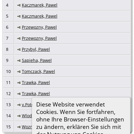
4
Kaczmarek, Pawel
5
Kaczmarek, Pawel
6
Przewozny, Pawel
7
Przewozny, Pawel
8
Przybyl, Pawel
9
Sapieha, Pawel
10
Tomczack, Pawel
11
Trawka, Pawel
12
Trawka, Pawel
Diese Website verwendet
13
v.Potocki, Pawel
Cookies. Wenn Sie fortfahren,
14
Wlodarczak, Pawel
ohne Ihre Browser-Einstellungen
zu ändern, erklären Sie sich mit
15
Wozniak, Pawel