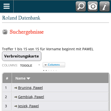
Roland Datenbank
Suchergebnisse
Treffer 1 bis 15 von 15 für Vorname beginnt mit PAWEL
Verbreitungskarte
Columns
COL
UMN
S:
TOGGLE
#
Name
1
Bruning, Pawel
2
Gembiak, Pawel
3
Jesiek, Pawel