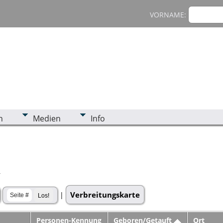
VORNAME:
n
Medien
Info
r
Verbreitungskarte
|
Personen-Kennung
Geboren/Getauft
Ort