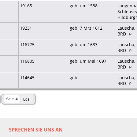
I9165
geb. um 1588
Langenba
Schleuse
Hildburg
I9231
geb. 7 Mrz 1612
Lauscha, 
BRD
I16775
geb. um 1683
Lauscha, 
BRD
I16805
geb. um Mai 1697
Lauscha, 
BRD
I14645
geb.
Lauscha, 
BRD
SPRECHEN SIE UNS AN