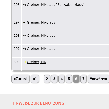
296
Greiner, Nikolaus "Schwabenklaus"
297
Greiner, Nikolaus
298
Greiner, Nikolaus
299
Greiner, Nikolaus
300
Greiner, NN
«Zurück
«1
...
2
3
4
5
6
7
Vorwärts»
HINWEISE ZUR BENUTZUNG