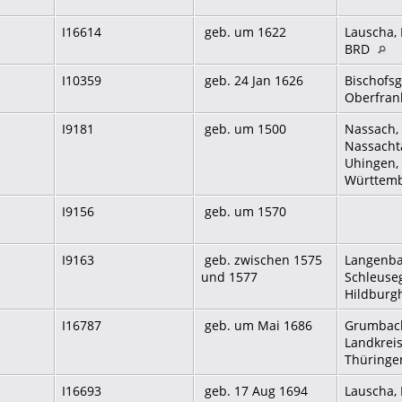
I16614
geb. um 1622
Lauscha, 
BRD
I10359
geb. 24 Jan 1626
Bischofsg
Oberfran
I9181
geb. um 1500
Nassach, 
Nassachta
Uhingen,
Württem
I9156
geb. um 1570
I9163
geb. zwischen 1575
Langenba
und 1577
Schleuse
Hildburg
I16787
geb. um Mai 1686
Grumbach,
Landkrei
Thüringe
I16693
geb. 17 Aug 1694
Lauscha, 