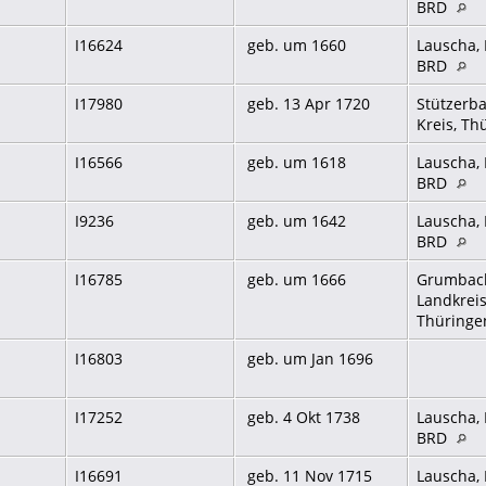
BRD
I16624
geb. um 1660
Lauscha, 
BRD
I17980
geb. 13 Apr 1720
Stützerba
Kreis, T
I16566
geb. um 1618
Lauscha, 
BRD
I9236
geb. um 1642
Lauscha, 
BRD
I16785
geb. um 1666
Grumbach,
Landkrei
Thüringe
I16803
geb. um Jan 1696
I17252
geb. 4 Okt 1738
Lauscha, 
BRD
I16691
geb. 11 Nov 1715
Lauscha, 