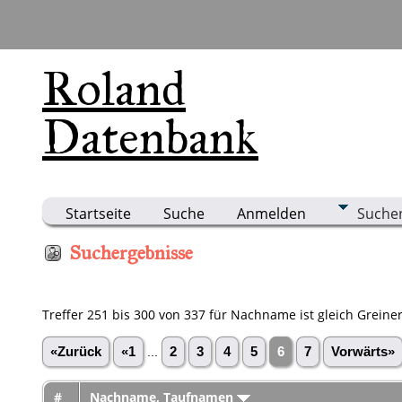
Roland
Datenbank
Startseite
Suche
Anmelden
Suche
Suchergebnisse
Treffer 251 bis 300 von 337 für Nachname ist gleich Greine
«Zurück
«1
...
2
3
4
5
6
7
Vorwärts»
#
Nachname, Taufnamen