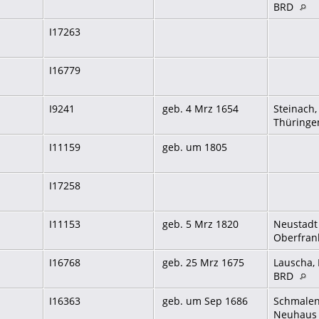
BRD
I17263
I16779
I9241
geb. 4 Mrz 1654
Steinach,
Thüringe
I11159
geb. um 1805
I17258
I11153
geb. 5 Mrz 1820
Neustadt 
Oberfran
I16768
geb. 25 Mrz 1675
Lauscha, 
BRD
I16363
geb. um Sep 1686
Schmalen
Neuhaus 