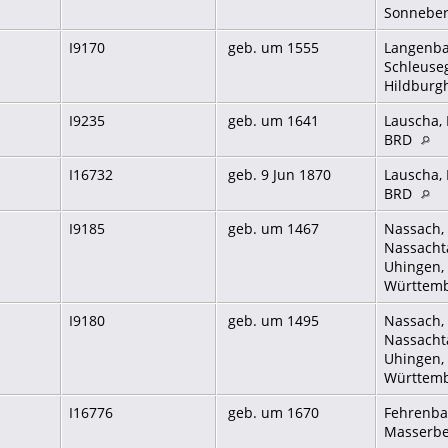
Sonneber
I9170
geb. um 1555
Langenba
Schleuse
Hildburg
I9235
geb. um 1641
Lauscha, 
BRD
I16732
geb. 9 Jun 1870
Lauscha, 
BRD
I9185
geb. um 1467
Nassach, 
Nassachta
Uhingen,
Württem
I9180
geb. um 1495
Nassach, 
Nassachta
Uhingen,
Württem
I16776
geb. um 1670
Fehrenba
Masserbe