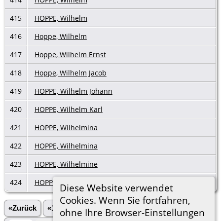
415
HOPPE, Wilhelm
416
Hoppe, Wilhelm
417
Hoppe, Wilhelm Ernst
418
Hoppe, Wilhelm Jacob
419
HOPPE, Wilhelm Johann
420
HOPPE, Wilhelm Karl
421
HOPPE, Wilhelmina
422
HOPPE, Wilhelmina
423
HOPPE, Wilhelmine
424
HOPPE, Wilhelmine
Diese Website verwendet
Cookies. Wenn Sie fortfahren,
«Zurück
«1
...
5
6
7
8
9
ohne Ihre Browser-Einstellungen