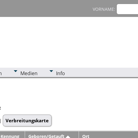
VORNAME:
n
Medien
Info
R
Verbreitungskarte
|
-Kennung
Geboren/Getauft
Ort