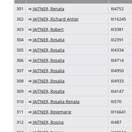
301
JAITNER, Renata
XI4752
302
JAITNER, Richard Anton
XI16245
303
JAITNER, Robert
XI3381
304
JAITNER, Rosalia
XI2391
305
JAITNER, Rosalia
XI4334
306
JAITNER, Rosalia
XI4714
307
JAITNER, Rosalia
XI4950
308
JAITNER, Rosalia
XI4933
309
JAITNER, Rosalia
XI4147
310
JAITNER, Rosalia Renata
XI570
311
JAITNER, Rosemarie
XI16641
312
JAITNER, Rosina
XI487