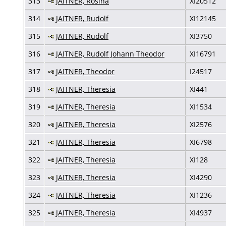
313
JAITNER, Rosina
XI20512
314
JAITNER, Rudolf
XI12145
315
JAITNER, Rudolf
XI3750
316
JAITNER, Rudolf Johann Theodor
XI16791
317
JAITNER, Theodor
I24517
318
JAITNER, Theresia
XI441
319
JAITNER, Theresia
XI1534
320
JAITNER, Theresia
XI2576
321
JAITNER, Theresia
XI6798
322
JAITNER, Theresia
XI128
323
JAITNER, Theresia
XI4290
324
JAITNER, Theresia
XI1236
325
JAITNER, Theresia
XI4937