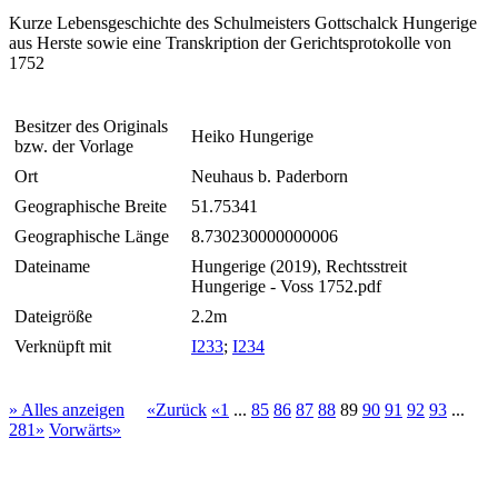
Kurze Lebensgeschichte des Schulmeisters Gottschalck Hungerige
aus Herste sowie eine Transkription der Gerichtsprotokolle von
1752
Besitzer des Originals
Heiko Hungerige
bzw. der Vorlage
Ort
Neuhaus b. Paderborn
Geographische Breite
51.75341
Geographische Länge
8.730230000000006
Dateiname
Hungerige (2019), Rechtsstreit
Hungerige - Voss 1752.pdf
Dateigröße
2.2m
Verknüpft mit
I233
;
I234
» Alles anzeigen
«Zurück
«1
...
85
86
87
88
89
90
91
92
93
...
281»
Vorwärts»