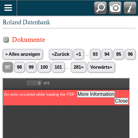
Roland Datenbank
Dokumente
» Alles anzeigen
«Zurück
«1
...
93
94
95
96
97
98
99
100
101
...
281»
Vorwärts»