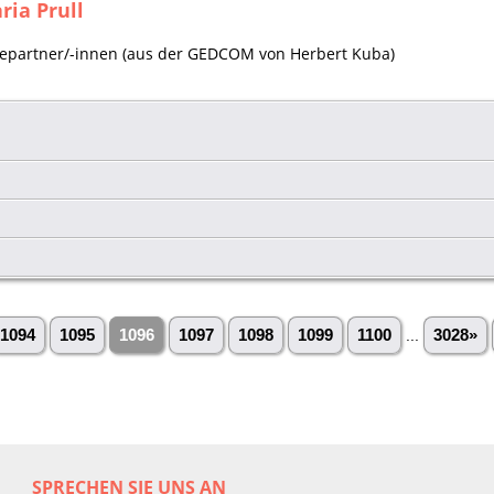
ria Prull
Ehepartner/-innen (aus der GEDCOM von Herbert Kuba)
1094
1095
1096
1097
1098
1099
1100
...
3028»
SPRECHEN SIE UNS AN