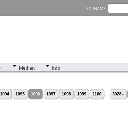
VORNAME:
n
Medien
Info
1094
1095
1096
1097
1098
1099
1100
...
3028»