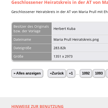
Geschlossener Heiratskreis in der AT von Ma
Geschlossener Heiratskreis in der AT von Maria Prull mit 
Besitzer des Originals
Herbert Kuba
bzw. der Vorlage
Dateiname
Maria Prull Heiratskreis.png
Dateigröße
283.82k
Größe
1351 x 2973
» Alles anzeigen
«Zurück
«1
...
1092
1093
HINWEISE ZUR BENUTZUNG