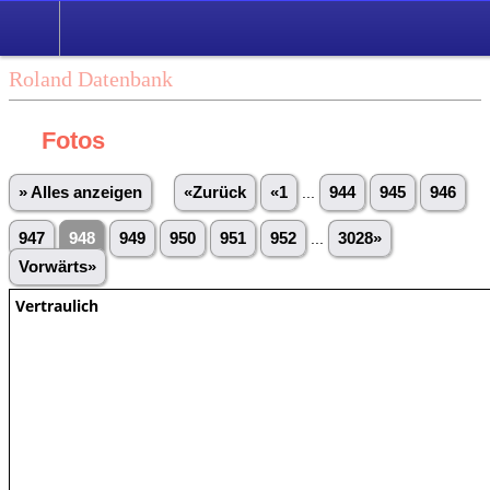
Roland Datenbank
Fotos
» Alles anzeigen
«Zurück
«1
...
944
945
946
947
948
949
950
951
952
...
3028»
Vorwärts»
Vertraulich