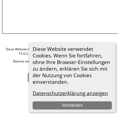
Diese Website verwendet
Diese Website läuft mit
The Next Generation of Genealogy Sitebuilding
v.
15.0.3, programmiert von Darrin Lythgoe © 2001-2026.
Cookies. Wenn Sie fortfahren,
ohne Ihre Browser-Einstellungen
Betreut von
Roland zu Dortmund e.V.
. |
Datenschutzerklärung
.
zu ändern, erklären Sie sich mit
Hier geht es zum Impressum
der Nutzung von Cookies
Zur Desktop-Webseite wechseln
einverstanden.
Datenschutzerklärung anzeigen
Verstanden