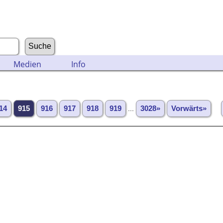
Medien
Info
14
915
916
917
918
919
...
3028»
Vorwärts»