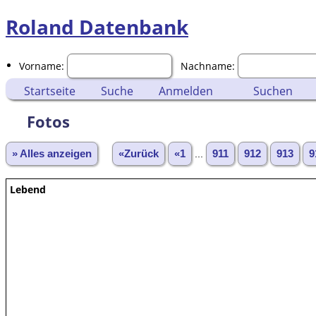
Roland Datenbank
Vorname:
Nachname:
Startseite
Suche
Anmelden
Suchen
Fotos
» Alles anzeigen
«Zurück
«1
...
911
912
913
9
Lebend