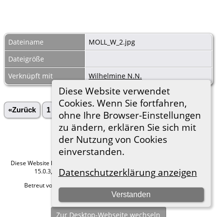
Dateiname
MOLL_W_2.jpg
Dateigröße
Verknüpft mit
Wilhelmine N.N.
Diese Website verwendet
Cookies. Wenn Sie fortfahren,
«Zurück
1
2
ohne Ihre Browser-Einstellungen
zu ändern, erklären Sie sich mit
der Nutzung von Cookies
einverstanden.
Diese Website läuft mit
The Next Generation of Genealogy Sitebuilding
v.
Datenschutzerklärung anzeigen
15.0.3, programmiert von Darrin Lythgoe © 2001-2026.
Betreut von
Roland zu Dortmund e.V.
. |
Datenschutzerklärung
.
Verstanden
Hier geht es zum Impressum
Zur Desktop-Webseite wechseln